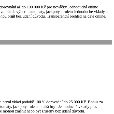
orovnání až do 100 000 Kč pro nováčky Jednoduchá online
ahrát si: výherní automaty, jackpoty a ruletu Jednoduché vklady a
u přijít bez udání důvodu. Transparentní přehled najdete online.
na první vklad podobě 100 % dorovnání do 25 000 Kč Bonus za
omaty, jackpoty, ruletu a další hry Jednoduché vklady přes
e mohou změnit nebo být zrušeny bez udání důvodu.