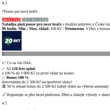
4.5
*Pouze pro nové hráče
HRAJ TEĎ
ČÍST RECENZI
Nabídka platí pouze pro nové hráče
s trvalým pobytem v České re
96 hodin
.
Min. / Max. vklad:
100 Kč /
Neomezeno
. Výhry z bonus
3
📈 Co na vás čeká:
✅ Až
120 free spinů
a 100 % do 3 000 Kč za první vklad na kasino
✅
Bonus 100 %
dorovnáním do 2 500 Kč na sportovní sázky!
🎡 50 % reload bonus do 2 500 Kč každý týden na výherní automaty
🔗 Registrujte se přes herní platformu 20bet a získejte výhody v rám
4.5