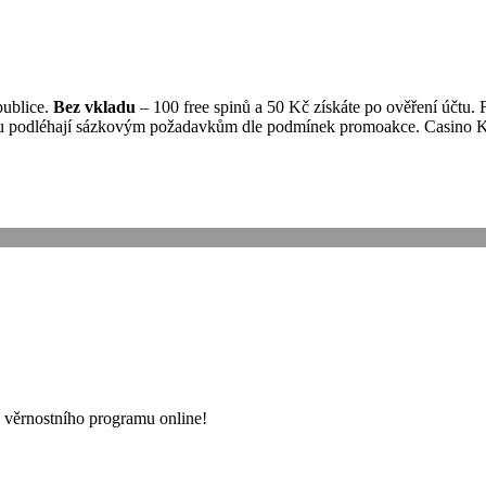
publice.
Bez vkladu
– 100 free spinů a 50 Kč získáte po ověření účtu.
u podléhají sázkovým požadavkům dle podmínek promoakce. Casino Kart
ci věrnostního programu online!