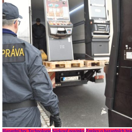
Hazardní hry Technologie
Sázkové novinky
Zprávy o hazardních hrá