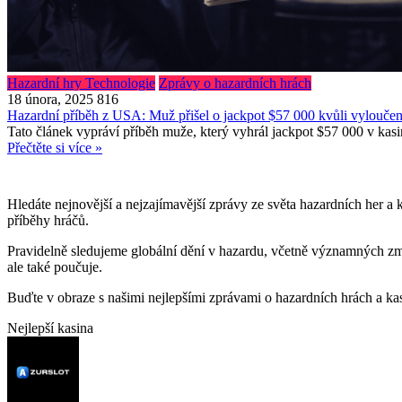
Hazardní hry Technologie
Zprávy o hazardních hrách
18 února, 2025
816
Hazardní příběh z USA: Muž přišel o jackpot $57 000 kvůli vyloučen
Tato článek vypráví příběh muže, který vyhrál jackpot $57 000 v kasin
Přečtěte si více »
Hledáte nejnovější a nejzajímavější zprávy ze světa hazardních her a 
příběhy hráčů.
Pravidelně sledujeme globální dění v hazardu, včetně významných změ
ale také poučuje.
Buďte v obraze s našimi nejlepšími zprávami o hazardních hrách a kas
Nejlepší kasina