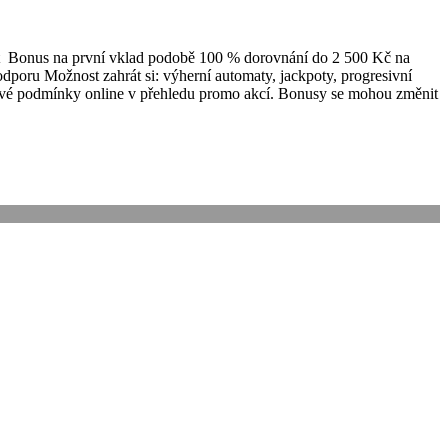
t Bonus na první vklad podobě 100 % dorovnání do 2 500 Kč na
dporu Možnost zahrát si: výherní automaty, jackpoty, progresivní
vé podmínky online v přehledu promo akcí. Bonusy se mohou změnit