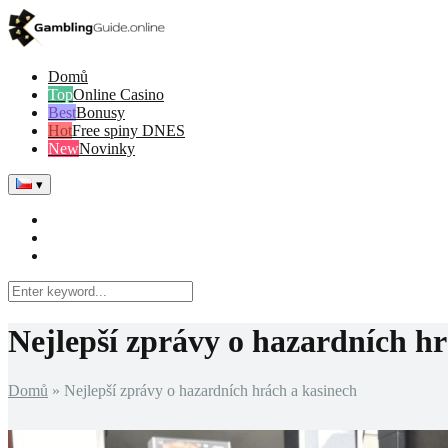
Domů
Online Casino
Bonusy
Free spiny DNES
Novinky
▾
Nejlepší zprávy o hazardních hr
Domů
»
Nejlepší zprávy o hazardních hrách a kasinech