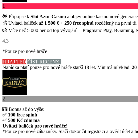
1
🌟 Připoj se k
Slot Azur Casino
a objev online kasino nové generace
💰 Uvítací balíček až
1 500 € + 250 free spinů
rozdělený na první tři
🎲 Více než 5 000 her od top vývojářů – Pragmatic Play, BGaming, 
4.3
*Pouze pro nové hráče
HRAJ TEĎ
ČÍST RECENZI
Nabídka platí pouze pro nové hráče starší 18 let. Minimální vklad:
20
2
🎰 Bonus až do výše:
✅
100 free spinů
✅
500 Kč zdarma
Uvítací balíček pro nové hráče!
*Pouze pro nové zákazníky. Stačí dokončit registraci a ověřit účet a b