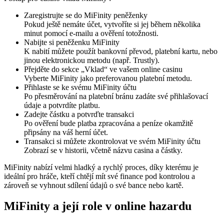
Zaregistrujte se do MiFinity peněženky
Pokud ještě nemáte účet, vytvoříte si jej během několika
minut pomocí e-mailu a ověření totožnosti.
Nabijte si peněženku MiFinity
K nabití můžete použít bankovní převod, platební kartu, nebo
jinou elektronickou metodu (např. Trustly).
Přejděte do sekce „Vklad“ ve vašem online casinu
Vyberte MiFinity jako preferovanou platební metodu.
Přihlaste se ke svému MiFinity účtu
Po přesměrování na platební bránu zadáte své přihlašovací
údaje a potvrdíte platbu.
Zadejte částku a potvrďte transakci
Po ověření bude platba zpracována a peníze okamžitě
připsány na váš herní účet.
Transakci si můžete zkontrolovat ve svém MiFinity účtu
Zobrazí se v historii, včetně názvu casina a částky.
MiFinity nabízí velmi hladký a rychlý proces, díky kterému je
ideální pro hráče, kteří chtějí mít své finance pod kontrolou a
zároveň se vyhnout sdílení údajů o své bance nebo kartě.
MiFinity a její role v online hazardu