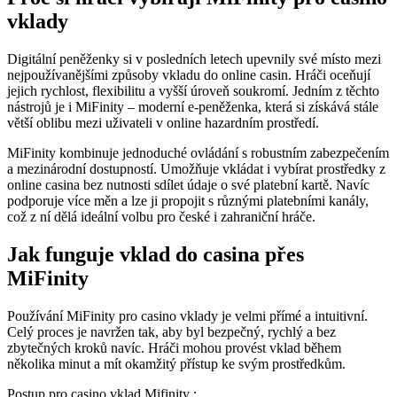
vklady
Digitální peněženky si v posledních letech upevnily své místo mezi
nejpoužívanějšími způsoby vkladu do online casin. Hráči oceňují
jejich rychlost, flexibilitu a vyšší úroveň soukromí. Jedním z těchto
nástrojů je i MiFinity – moderní e-peněženka, která si získává stále
větší oblibu mezi uživateli v online hazardním prostředí.
MiFinity kombinuje jednoduché ovládání s robustním zabezpečením
a mezinárodní dostupností. Umožňuje vkládat i vybírat prostředky z
online casina bez nutnosti sdílet údaje o své platební kartě. Navíc
podporuje více měn a lze ji propojit s různými platebními kanály,
což z ní dělá ideální volbu pro české i zahraniční hráče.
Jak funguje vklad do casina přes
MiFinity
Používání MiFinity pro casino vklady je velmi přímé a intuitivní.
Celý proces je navržen tak, aby byl bezpečný, rychlý a bez
zbytečných kroků navíc. Hráči mohou provést vklad během
několika minut a mít okamžitý přístup ke svým prostředkům.
Postup pro casino vklad Mifinity :