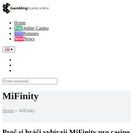
Home
Online Casino
Bonuses
News
▾
MiFinity
Home
»
MiFinity
Proč si hráči vybírají MiFinity pro casino