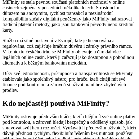
MiFinity se stala pevnou součástí platebních možností v online
casinech zejména v posledních několika letech. S rostoucím
důrazem na anonymitu, rychlost transakcí a mezinárodní
kompatibilitu začaly digitální peněženky jako MiFinity nahrazovat
tradiční platební metody, jako jsou bankovní převody nebo kreditní
karty.
Služba má silné postavení v Evropě, kde je licencována a
regulována, což zajišťuje hráčům důvěru i záruky právního rámce.
V kontextu českého trhu se MiFinity objevuje u čím dál více
legálních online casin, která ji zařazují jako dostupnou a pohodlnou
alternativu k běžným bankovním metodám.
Díky své jednoduchosti, přístupnosti a transparentnosti se MiFinity
etablovala jako spolehlivý nástroj pro hráče, kteří chtějí mít své
finance pod kontrolou a zároveň si užívat hraní bez zbytečných
prodlev.
Kdo nejčastěji používá MiFinity?
MiFinity oslovuje především hráče, kteří chtějí mít své online platby
pod kontrolou, a zároveň hledají bezpečný a oddělený způsob, jak
spravovat svůj herní rozpočet. Využívají ji především uživatelé, kteří
dávají přednost rychlým, flexibilním řešením bez nutnosti používat
běžný bankovní účet nebo kreditní kartu přímo při každém vkladu.