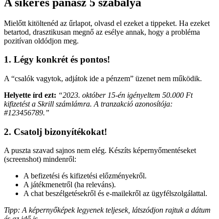
A sikeres panasz 5 szabálya
Mielőtt kitöltenéd az űrlapot, olvasd el ezeket a tippeket. Ha ezeket
betartod, drasztikusan megnő az esélye annak, hogy a probléma
pozitívan oldódjon meg.
1. Légy konkrét és pontos!
A “csalók vagytok, adjátok ide a pénzem” üzenet nem működik.
Helyette írd ezt:
“2023. október 15-én igényeltem 50.000 Ft
kifizetést a Skrill számlámra. A tranzakció azonosítója:
#123456789.”
2. Csatolj bizonyítékokat!
A puszta szavad sajnos nem elég. Készíts képernyőmentéseket
(screenshot) mindenről:
A befizetési és kifizetési előzményekről.
A játékmenetről (ha releváns).
A chat beszélgetésekről és e-mailekről az ügyfélszolgálattal.
Tipp: A képernyőképek legyenek teljesek, látszódjon rajtuk a dátum
és az idő is.