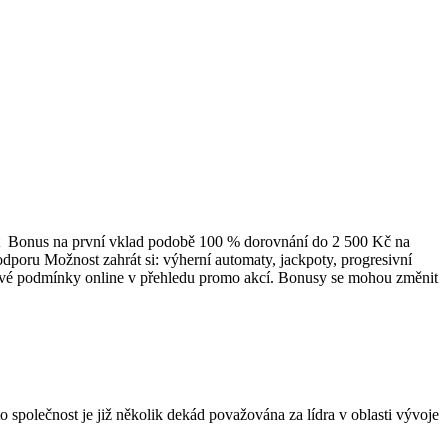
t Bonus na první vklad podobě 100 % dorovnání do 2 500 Kč na
dporu Možnost zahrát si: výherní automaty, jackpoty, progresivní
vé podmínky online v přehledu promo akcí. Bonusy se mohou změnit
o společnost je již několik dekád považována za lídra v oblasti vývoje