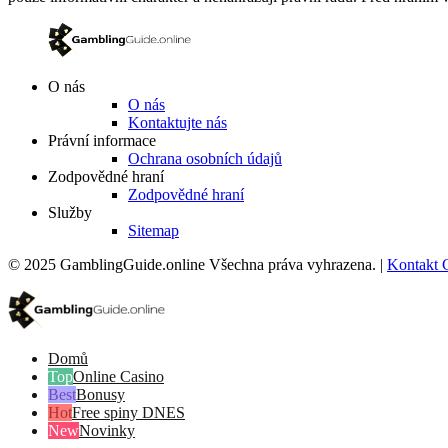
O nás
O nás
Kontaktujte nás
Právní informace
Ochrana osobních údajů
Zodpovědné hraní
Zodpovědné hraní
Služby
Sitemap
©
2025
GamblingGuide.online Všechna práva vyhrazena. |
Kontakt 
Domů
Online Casino
Bonusy
Free spiny DNES
Novinky