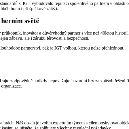
standardů si IGT vybudovalo reputaci spolehlivého partnera v oblasti o
běh hraní i při špičkové zátěži.
 herním světě
růkopník, inovátor a důvěryhodný partner s více než 40letou historií. Je
ejen zábavu, ale i záruku férovosti a bezpečnosti.
 dlouhodobé partnerství, pak je IGT volbou, kterou nelze přehlédnout.
 Hrajte zodpovědně a nikdy nepovažujte hazardní hry za způsob řešení 
 organizace.
h a hrách. Náš obsah je tvořen expertním týmem s cílemposkytovat obj
 kasinu se ujistěte, že splňujete všechny regulační požadavky.