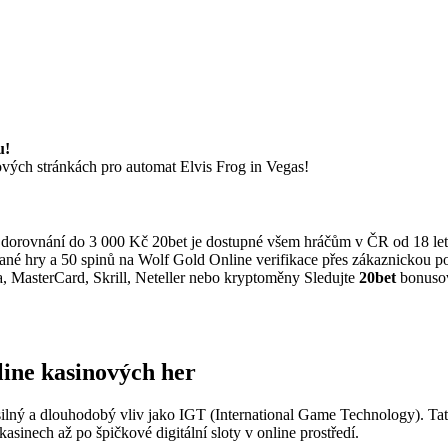
u!
ových stránkách pro automat Elvis Frog in Vegas!
dorovnání do 3 000 Kč 20bet je dostupné všem hráčům v ČR od 18 le
né hry a 50 spinů na Wolf Gold Online verifikace přes zákaznickou po
a, MasterCard, Skrill, Neteller nebo kryptoměny Sledujte
20bet
bonuso
line kasinových her
 silný a dlouhodobý vliv jako IGT (International Game Technology). Tat
sinech až po špičkové digitální sloty v online prostředí.