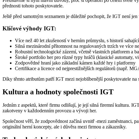
Představme si nyní hlavní důvody, proč si operátoři po celém světě vybír
přednosti tohoto poskytovatele.
Ještě před samotným seznamem je důležité pochopit, že IGT není jen v
Klíčové výhody IGT:
Více než 40 let zkušeností v herním průmyslu, s historií sahající
Silná mezinárodní přítomnost na regulovaných trzích ve více n
Robustní technologické zázemí, včetně vlastních platforem a 
Široké portfolio her pro různé typy hráčů (klasické automaty, v
Zodpovědné hraní jako základní kámen každé hry i platformy
Certifikace a licence od nejprestižnějších regulátorů (např
Díky těmto atributům patří IGT mezi nejoblíbenější poskytovatele na s
Kultura a hodnoty společnosti IGT
Jedním z aspektů, které firmu odlišují, je její silná firemní kultura.
zakotveny v každodenním provozu a vývoji her.
Společnost věří, že zodpovědnost začíná uvnitř -mezi zaměstnanci, pa
originální herní koncepty, ale i důvěra mezi firmou a zákazníky.