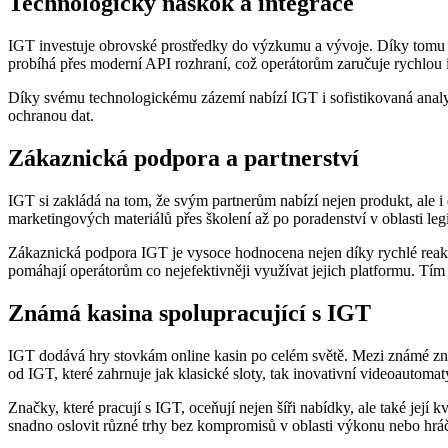
Technologický náskok a integrace
IGT investuje obrovské prostředky do výzkumu a vývoje. Díky tomu nab
probíhá přes moderní API rozhraní, což operátorům zaručuje rychlou i
Díky svému technologickému zázemí nabízí IGT i sofistikovaná analyti
ochranou dat.
Zákaznická podpora a partnerství
IGT si zakládá na tom, že svým partnerům nabízí nejen produkt, ale i 
marketingových materiálů přes školení až po poradenství v oblasti legis
Zákaznická podpora IGT je vysoce hodnocena nejen díky rychlé reakčn
pomáhají operátorům co nejefektivněji využívat jejich platformu. Tím
Známá kasina spolupracující s IGT
IGT dodává hry stovkám online kasin po celém světě. Mezi známé znač
od IGT, které zahrnuje jak klasické sloty, tak inovativní videoautomaty
Značky, které pracují s IGT, oceňují nejen šíři nabídky, ale také je
snadno oslovit různé trhy bez kompromisů v oblasti výkonu nebo hrá