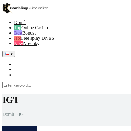
Domů
Online Casino
Bonusy
Free spiny DNES
Novinky
▾
IGT
Domů
»
IGT