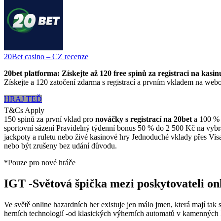
20Bet casino – CZ recenze
20bet platforma: Získejte až 120 free spinů za registraci na kasin
Získejte a 120 zatočení zdarma s registrací a prvním vkladem na web
HRAJ TEĎ
T&Cs Apply
150 spinů za první vklad pro
nováčky s registrací na 20bet
a 100 % 
sportovní sázení Pravidelný týdenní bonus 50 % do 2 500 Kč na vybra
jackpoty a ruletu nebo živé kasinové hry Jednoduché vklady přes Vis
nebo být zrušeny bez udání důvodu.
*Pouze pro nové hráče
IGT -Světová špička mezi poskytovateli on
Ve světě online hazardních her existuje jen málo jmen, která mají tak
herních technologií -od klasických výherních automatů v kamenných ka