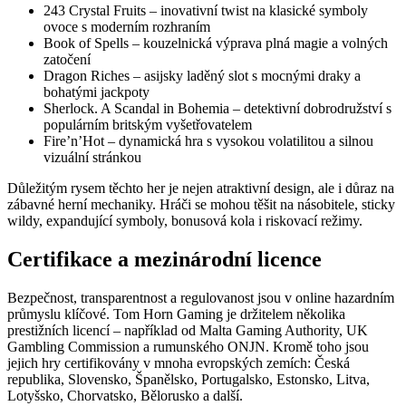
243 Crystal Fruits – inovativní twist na klasické symboly
ovoce s moderním rozhraním
Book of Spells – kouzelnická výprava plná magie a volných
zatočení
Dragon Riches – asijsky laděný slot s mocnými draky a
bohatými jackpoty
Sherlock. A Scandal in Bohemia – detektivní dobrodružství s
populárním britským vyšetřovatelem
Fire’n’Hot – dynamická hra s vysokou volatilitou a silnou
vizuální stránkou
Důležitým rysem těchto her je nejen atraktivní design, ale i důraz na
zábavné herní mechaniky. Hráči se mohou těšit na násobitele, sticky
wildy, expandující symboly, bonusová kola i riskovací režimy.
Certifikace a mezinárodní licence
Bezpečnost, transparentnost a regulovanost jsou v online hazardním
průmyslu klíčové. Tom Horn Gaming je držitelem několika
prestižních licencí – například od Malta Gaming Authority, UK
Gambling Commission a rumunského ONJN. Kromě toho jsou
jejich hry certifikovány v mnoha evropských zemích: Česká
republika, Slovensko, Španělsko, Portugalsko, Estonsko, Litva,
Lotyšsko, Chorvatsko, Bělorusko a další.