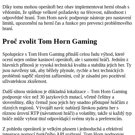
Díky tomu mohou operátoři bez obav implementovat herní obsah s
vědomím, že splňuje veškeré požadavky na férovost, náhodnost i
odpovědné hraní. Tom Horn navíc podporuje nástroje pro nastavení
limitů, upozornění na herní čas a funkce pro prevenci problémového
hraní.
Proč zvolit Tom Horn Gaming
Spolupráce s Tom Horn Gaming přináší celou řadu výhod, které
ocení nejen online kasinoví operátoři, ale i samotní hráči. Jedním z
hlavních přínosů je vysoká technická kvalita a stabilita jejich her. Ty
jsou navrženy tak, aby běžely plynule, rychle a bez technických
problémů napříč různými zařízeními, což je zásadní pro pozitivní
uživatelskou zkušenost.
Další silnou stránkou je důkladná lokalizace – Tom Horn Gaming
podporuje více než 30 jazykových mutací, včetně češtiny a
slovenštiny, díky čemuž jsou jejich hry snadno přístupné hráčům z
různých regionů. Vývojáři navíc nabízejí širokou paletu her s
různou úrovní RTP (návratnosti hráči) a volatility, takže si každý typ
hráče může vybrat titul odpovídající svému stylu a preferencím.
Z pohledu operátorů je velkým plusem i jednoduchá a efektivní
integrace pomocí funkčního API rozhraní. Tom Horn podporuje