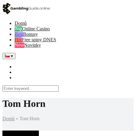
Domů
Online Casino
Bonusy
Free spiny DNES
Novinky
▾
Tom Horn
Domů
»
Tom Horn