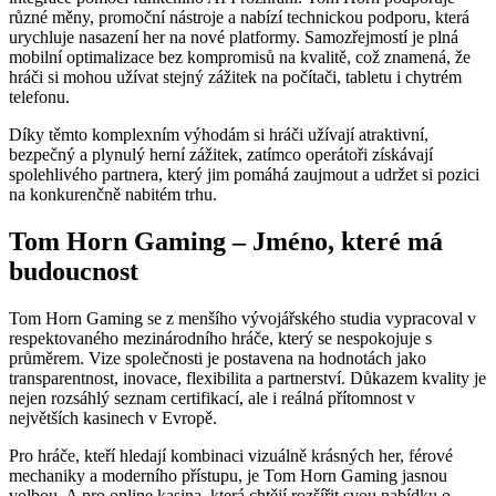
různé měny, promoční nástroje a nabízí technickou podporu, která
urychluje nasazení her na nové platformy. Samozřejmostí je plná
mobilní optimalizace bez kompromisů na kvalitě, což znamená, že
hráči si mohou užívat stejný zážitek na počítači, tabletu i chytrém
telefonu.
Díky těmto komplexním výhodám si hráči užívají atraktivní,
bezpečný a plynulý herní zážitek, zatímco operátoři získávají
spolehlivého partnera, který jim pomáhá zaujmout a udržet si pozici
na konkurenčně nabitém trhu.
Tom Horn Gaming – Jméno, které má
budoucnost
Tom Horn Gaming se z menšího vývojářského studia vypracoval v
respektovaného mezinárodního hráče, který se nespokojuje s
průměrem. Vize společnosti je postavena na hodnotách jako
transparentnost, inovace, flexibilita a partnerství. Důkazem kvality je
nejen rozsáhlý seznam certifikací, ale i reálná přítomnost v
největších kasinech v Evropě.
Pro hráče, kteří hledají kombinaci vizuálně krásných her, férové
mechaniky a moderního přístupu, je Tom Horn Gaming jasnou
volbou. A pro online kasina, která chtějí rozšířit svou nabídku o