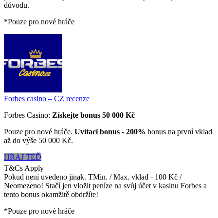
důvodu.
*Pouze pro nové hráče
Forbes casino – CZ recenze
Forbes Casino:
Získejte bonus 50 000 Kč
Pouze pro nové hráče.
Uvítací bonus - 200%
bonus na první vklad
až do výše 50 000 Kč.
HRAJ TEĎ
T&Cs Apply
Pokud není uvedeno jinak. TMin. / Max. vklad - 100 Kč /
Neomezeno! Stačí jen vložit peníze na svůj účet v kasinu Forbes a
tento bonus okamžitě obdržíte!
*Pouze pro nové hráče