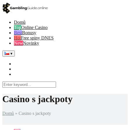
Domů
Online Casino
Bonusy
Free spiny DNES
Novinky
▾
Casino s jackpoty
Domů
»
Casino s jackpoty