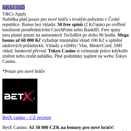
HRAJ TEĎ
T&Cs Apply
Nabídka platí pouze pro nové hráče s trvalým pobytem v České
republice. Bonus bez vkladu:
50 free spinů
(2 Kč/spin) po ověření
totožnosti prostřednictvím CzechPoint nebo BankID. Free spiny
jsou platné pouze na automatech Tech4Bet po dobu 96 hodin.
Mega
bonus až 60 000 Kč
vyžaduje minimální vklad 100 Kč a splnění
sázkových požadavků. Vklady a výběry:
Visa, MasterCard, SMS
vklad, bankovní převod
.
Tokyo Casino
si vyhrazuje právo kdykoliv
změnit nebo zrušit nabídku. Plné podmínky najdete na webu Tokyo
Casino.
*Pouze pro nové hráče
BetX casino – CZ recenze
BetX Casino:
Až 50 000 CZK na bonusy pro nové hráče!