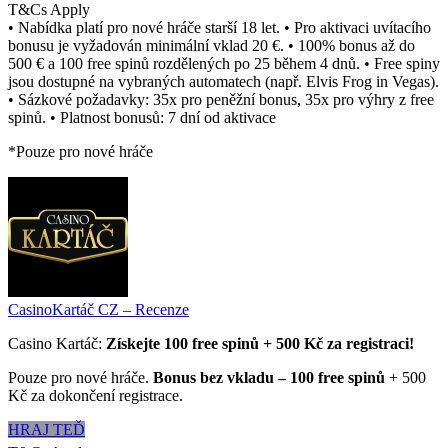
T&Cs Apply
• Nabídka platí pro nové hráče starší 18 let. • Pro aktivaci uvítacího
bonusu je vyžadován minimální vklad 20 €. • 100% bonus až do
500 € a 100 free spinů rozdělených po 25 během 4 dnů. • Free spiny
jsou dostupné na vybraných automatech (např. Elvis Frog in Vegas).
• Sázkové požadavky: 35x pro peněžní bonus, 35x pro výhry z free
spinů. • Platnost bonusů: 7 dní od aktivace
*Pouze pro nové hráče
CasinoKartáč CZ – Recenze
Casino Kartáč:
Získejte 100 free spinů + 500 Kč za registraci!
Pouze pro nové hráče.
Bonus bez vkladu – 100 free spinů
+ 500
Kč za dokončení registrace.
HRAJ TEĎ