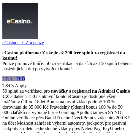
eCasino – CZ recenze
eCasino platforma: Získejte až 200 free spinů za registraci na
kasinu!
Pouze pro nové hráče! 50 za verifikaci a dalších až 150 spinů během
následujících dní po vytvoření konta!
HRAJ TEĎ
T&Cs Apply
50 spinů za verifikaci pro
nováčky s registrací na Admiral Casino
CZ
a dalších 150 na aktivní konto eCasino je dostupné všem
hráčům v ČR od 18 let Bonus na první vklad podobě 100 %
dorovnání do 35 000 Kč Pravidelný týdenní bonus 100 % do 50
000 zlaťáků na vybrané hry e-Gaming, Apollo Games a SYNOT
Online verifikace přes BankID nebo CzechPoint s vrácením 200 Kč
na účet Možnost zahrát si: výherní automaty, jackpoty, progresivní
jackpoty a ruletu Jednoduché vklady přes NeteraPay, PayU nebo