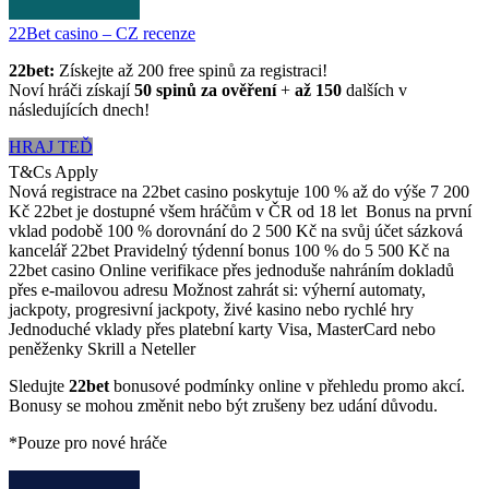
22Bet casino – CZ recenze
22bet:
Získejte až 200 free spinů za registraci!
Noví hráči získají
50 spinů za ověření
+
až 150
dalších v
následujících dnech!
HRAJ TEĎ
T&Cs Apply
Nová registrace na 22bet casino poskytuje 100 % až do výše 7 200
Kč 22bet je dostupné všem hráčům v ČR od 18 let Bonus na první
vklad podobě 100 % dorovnání do 2 500 Kč na svůj účet sázková
kancelář 22bet Pravidelný týdenní bonus 100 % do 5 500 Kč na
22bet casino Online verifikace přes jednoduše nahráním dokladů
přes e-mailovou adresu Možnost zahrát si: výherní automaty,
jackpoty, progresivní jackpoty, živé kasino nebo rychlé hry
Jednoduché vklady přes platební karty Visa, MasterCard nebo
peněženky Skrill a Neteller
Sledujte
22bet
bonusové podmínky online v přehledu promo akcí.
Bonusy se mohou změnit nebo být zrušeny bez udání důvodu.
*Pouze pro nové hráče