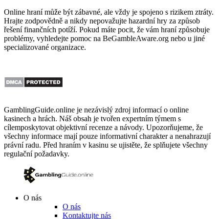
Online hraní může být zábavné, ale vždy je spojeno s rizikem ztráty.
Hrajte zodpovědně a nikdy nepovažujte hazardní hry za způsob
řešení finančních potíží. Pokud máte pocit, že vám hraní způsobuje
problémy, vyhledejte pomoc na BeGambleAware.org nebo u jiné
specializované organizace.
GamblingGuide.online je nezávislý zdroj informací o online
kasinech a hrách. Náš obsah je tvořen expertním týmem s
cílemposkytovat objektivní recenze a návody. Upozorňujeme, že
všechny informace mají pouze informativní charakter a nenahrazují
právní radu. Před hraním v kasinu se ujistěte, že splňujete všechny
regulační požadavky.
O nás
O nás
Kontaktujte nás