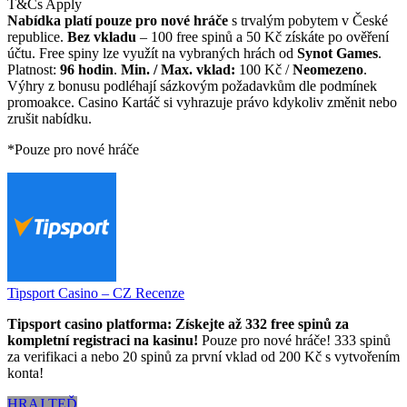
T&Cs Apply
Nabídka platí pouze pro nové hráče
s trvalým pobytem v České
republice.
Bez vkladu
– 100 free spinů a 50 Kč získáte po ověření
účtu. Free spiny lze využít na vybraných hrách od
Synot Games
.
Platnost:
96 hodin
.
Min. / Max. vklad:
100 Kč /
Neomezeno
.
Výhry z bonusu podléhají sázkovým požadavkům dle podmínek
promoakce. Casino Kartáč si vyhrazuje právo kdykoliv změnit nebo
zrušit nabídku.
*Pouze pro nové hráče
Tipsport Casino – CZ Recenze
Tipsport casino platforma: Získejte až 332 free spinů za
kompletní registraci na kasinu!
Pouze pro nové hráče! 333 spinů
za verifikaci a nebo 20 spinů za první vklad od 200 Kč s vytvořením
konta!
HRAJ TEĎ