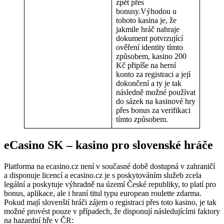
zpět přes
bonusy.Výhodou u
tohoto kasina je, že
jakmile hráč nahraje
dokument potvrzující
ověření identity tímto
způsobem, kasino 200
Kč připíše na herní
konto za registraci a její
dokončení a ty je tak
následně možné používat
do sázek na kasinové hry
přes bonus za verifikaci
tímto způsobem.
eCasino SK – kasino pro slovenské hráče
Platforma na ecasino.cz není v současné době dostupná v zahraničí
a disponuje licencí a ecasino.cz je s poskytováním služeb zcela
legální a poskytuje výhradně na území České republiky, to platí pro
bonus, aplikace, ale i hraní titul typu european roulette zdarma.
Pokud mají slovenští hráči zájem o registraci přes toto kasino, je tak
možné provést pouze v případech, že disponují následujícími faktory
na hazardní hře v ČR: