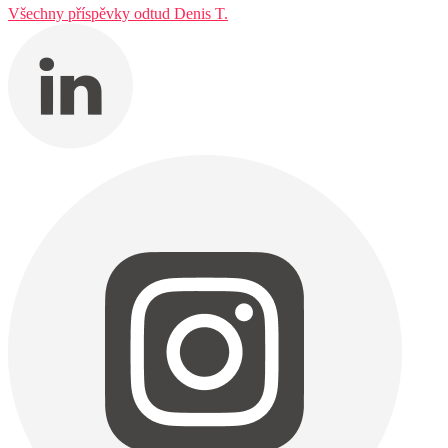
Všechny příspěvky odtud Denis T.