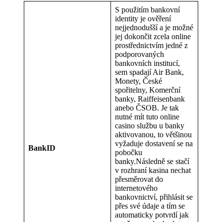
S použitím bankovní
identity je ověření
nejjednodušší a je možné
jej dokončit zcela online
prostřednictvím jedné z
podporovaných
bankovních institucí,
sem spadají Air Bank,
Monety, České
spořitelny, Komerční
banky, Raiffeisenbank
anebo ČSOB. Je tak
nutné mít tuto online
casino službu u banky
aktivovanou, to většinou
vyžaduje dostavení se na
BankID
pobočku
banky.Následně se stačí
v rozhraní kasina nechat
přesměrovat do
internetového
bankovnictví, přihlásit se
přes své údaje a tím se
automaticky potvrdí jak