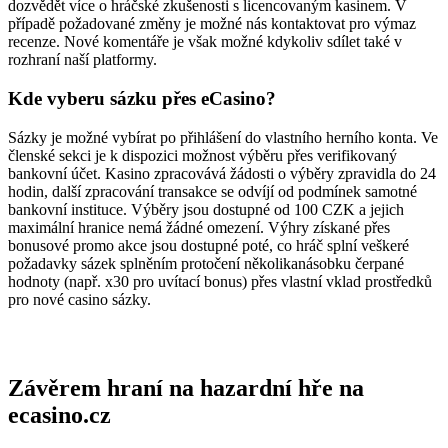
dozvědět více o hráčské zkušenosti s licencovaným kasinem. V
případě požadované změny je možné nás kontaktovat pro výmaz
recenze. Nové komentáře je však možné kdykoliv sdílet také v
rozhraní naší platformy.
Kde vyberu sázku přes eCasino?
Sázky je možné vybírat po přihlášení do vlastního herního konta. Ve
členské sekci je k dispozici možnost výběru přes verifikovaný
bankovní účet. Kasino zpracovává žádosti o výběry zpravidla do 24
hodin, další zpracování transakce se odvíjí od podmínek samotné
bankovní instituce. Výběry jsou dostupné od 100 CZK a jejich
maximální hranice nemá žádné omezení. Výhry získané přes
bonusové promo akce jsou dostupné poté, co hráč splní veškeré
požadavky sázek splněním protočení několikanásobku čerpané
hodnoty (např. x30 pro uvítací bonus) přes vlastní vklad prostředků
pro nové casino sázky.
Závěrem hraní na hazardní hře na
ecasino.cz