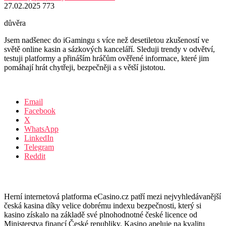
27.02.2025
773
důvěra
Jsem nadšenec do iGamingu s více než desetiletou zkušeností ve
světě online kasin a sázkových kanceláří. Sleduji trendy v odvětví,
testuji platformy a přináším hráčům ověřené informace, které jim
pomáhají hrát chytřeji, bezpečněji a s větší jistotou.
Email
Facebook
X
WhatsApp
LinkedIn
Telegram
Reddit
Herní internetová platforma eCasino.cz patří mezi nejvyhledávanější
česká kasina díky velice dobrému indexu bezpečnosti, který si
kasino získalo na základě své plnohodnotné české licence od
Ministerstva financí České republiky. Kasino apeluje na kvalitu