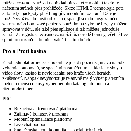
můžete ecasino.cz užívat například přes chytré mobilní telefony
načtením stránek přes prohlížeče. Skrze HTML5 technologie poté
automaty i jackpoty plně fungují v mobilním rozhraní. Dále je
možné využívat bonusů od kasina, spadají sem bonusy zatočení
zdarma nebo bonusové peníze s použitím na vybrané hry, ty můžete
spravovat v účtu, ale také přes aplikace si tak můžete jednoduše
zahrát. Za registraci ecasino.cz nabízí různorodé bonusy, včetně free
spinů pro roztočení herních válců i na top hrách.
Pro a Proti kasina
Z pohledu platformy ecasino online je k dispozici zajímavá nabídka
výherních automatů, se speciálním zaměřením na klasické sloty a
video sloty, kasino je navíc ideální pro hráče všech herních
zkušeností. Naopak nevýhodou je relativně malý výběr platebních
metod a menší celkový výběr herního katalogu do počtu a
různorodosti her.
PRO
Bezpečná a licencovaná platforma
Zajímavý bonusový program
Mobilní optimalizace platformy
Live chat podpora
Společenská herní komunita na sociálních sítích