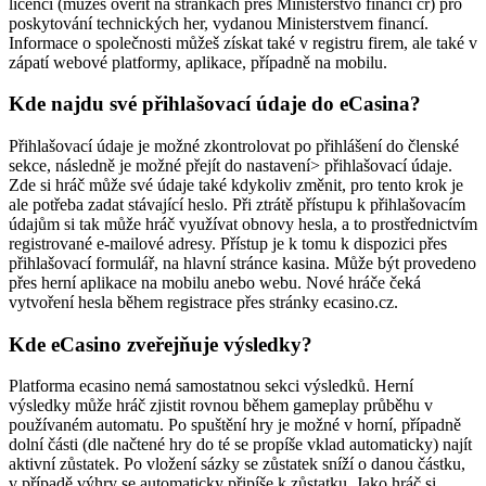
licencí (můžeš ověřit na stránkách přes Ministerstvo financí čr) pro
poskytování technických her, vydanou Ministerstvem financí.
Informace o společnosti můžeš získat také v registru firem, ale také v
zápatí webové platformy, aplikace, případně na mobilu.
Kde najdu své přihlašovací údaje do eCasina?
Přihlašovací údaje je možné zkontrolovat po přihlášení do členské
sekce, následně je možné přejít do nastavení> přihlašovací údaje.
Zde si hráč může své údaje také kdykoliv změnit, pro tento krok je
ale potřeba zadat stávající heslo. Při ztrátě přístupu k přihlašovacím
údajům si tak může hráč využívat obnovy hesla, a to prostřednictvím
registrované e-mailové adresy. Přístup je k tomu k dispozici přes
přihlašovací formulář, na hlavní stránce kasina. Může být provedeno
přes herní aplikace na mobilu anebo webu. Nové hráče čeká
vytvoření hesla během registrace přes stránky ecasino.cz.
Kde eCasino zveřejňuje výsledky?
Platforma ecasino nemá samostatnou sekci výsledků. Herní
výsledky může hráč zjistit rovnou během gameplay průběhu v
používaném automatu. Po spuštění hry je možné v horní, případně
dolní části (dle načtené hry do té se propíše vklad automaticky) najít
aktivní zůstatek. Po vložení sázky se zůstatek sníží o danou částku,
v případě výhry se automaticky připíše k zůstatku. Jako hráč si