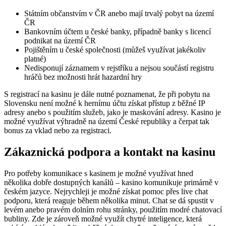
Státním občanstvím v ČR anebo mají trvalý pobyt na území
ČR
Bankovním účtem u české banky, případně banky s licencí
podnikat na území ČR
Pojištěním u české společnosti (můžeš využívat jakékoliv
platné)
Nedisponují záznamem v rejstříku a nejsou součástí registru
hráčů bez možnosti hrát hazardní hry
S registrací na kasinu je dále nutné poznamenat, že při pobytu na
Slovensku není možné k hernímu účtu získat přístup z běžné IP
adresy anebo s použitím služeb, jako je maskování adresy. Kasino je
možné využívat výhradně na území České republiky a čerpat tak
bonus za vklad nebo za registraci.
Zákaznická podpora a kontakt na kasinu
Pro potřeby komunikace s kasinem je možné využívat hned
několika dobře dostupných kanálů – kasino komunikuje primárně v
českém jazyce. Nejrychleji je možné získat pomoc přes live chat
podporu, která reaguje během několika minut. Chat se dá spustit v
levém anebo pravém dolním rohu stránky, použitím modré chatovací
bubliny. Zde je zároveň možné využít chytré inteligence, která