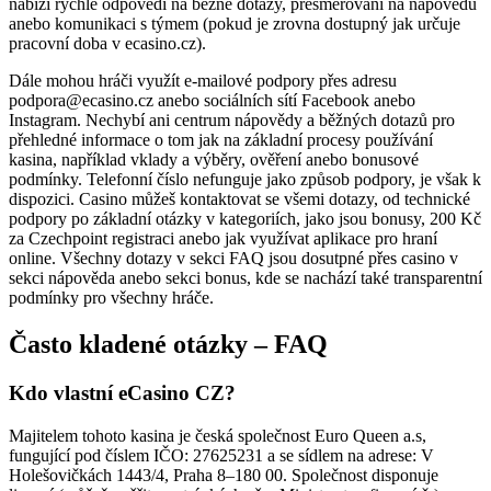
nabízí rychlé odpovědi na běžné dotazy, přesměrování na nápovědu
anebo komunikaci s týmem (pokud je zrovna dostupný jak určuje
pracovní doba v ecasino.cz).
Dále mohou hráči využít e-mailové podpory přes adresu
podpora@ecasino.cz
anebo sociálních sítí Facebook anebo
Instagram. Nechybí ani centrum nápovědy a běžných dotazů pro
přehledné informace o tom jak na základní procesy používání
kasina, například vklady a výběry, ověření anebo bonusové
podmínky. Telefonní číslo nefunguje jako způsob podpory, je však k
dispozici. Casino můžeš kontaktovat se všemi dotazy, od technické
podpory po základní otázky v kategoriích, jako jsou bonusy, 200 Kč
za Czechpoint registraci anebo jak využívat aplikace pro hraní
online. Všechny dotazy v sekci FAQ jsou dosutpné přes casino v
sekci nápověda anebo sekci bonus, kde se nachází také transparentní
podmínky pro všechny hráče.
Často kladené otázky – FAQ
Kdo vlastní eCasino CZ?
Majitelem tohoto kasina je česká společnost Euro Queen a.s,
fungující pod číslem IČO: 27625231 a se sídlem na adrese: V
Holešovičkách 1443/4, Praha 8–180 00. Společnost disponuje