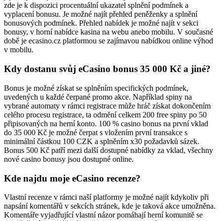
zde je k dispozici procentuální ukazatel splnění podmínek a
vyplacení bonusu. Je možné najít přehled peněženky a splnění
bonusových podmínek. Přehled nabídek je možné najít v sekci
bonusy, v horní nabídce kasina na webu anebo mobilu. V současné
době je ecasino.cz platformou se zajímavou nabídkou online výhod
v mobilu.
Kdy dostanu svůj eCasino bonus 35 000 Kč a jiné?
Bonus je možné získat se splněním specifických podmínek,
uvedených u každé čerpané promo akce. Například spiny na
vybrané automaty v rámci registrace může hráč získat dokončením
celého procesu registrace, ta odmění celkem 200 free spiny po 50
připisovaných na herní konto. 100 % casino bonus na první vklad
do 35 000 Kč je možné čerpat s vložením první transakce s
minimální částkou 100 CZK a splněním x30 požadavků sázek.
Bonus 500 Kč patří mezi další dostupné nabídky za vklad, všechny
nové casino bonusy jsou dostupné online.
Kde najdu moje eCasino recenze?
Vlastní recenze v rámci naší platformy je možné najít kdykoliv při
napsání komentářů v sekcích stránek, kde je taková akce umožněna.
Komentáře vyjadřující vlastní názor pomáhají herní komunitě se