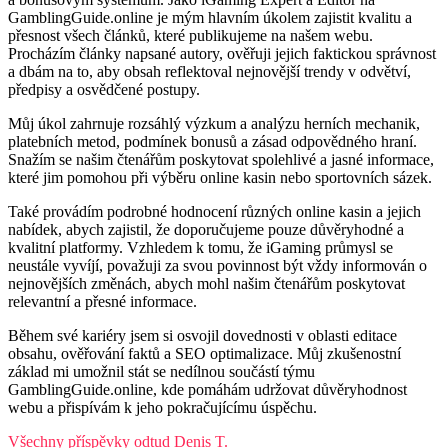
GamblingGuide.online je mým hlavním úkolem zajistit kvalitu a
přesnost všech článků, které publikujeme na našem webu.
Procházím články napsané autory, ověřuji jejich faktickou správnost
a dbám na to, aby obsah reflektoval nejnovější trendy v odvětví,
předpisy a osvědčené postupy.
Můj úkol zahrnuje rozsáhlý výzkum a analýzu herních mechanik,
platebních metod, podmínek bonusů a zásad odpovědného hraní.
Snažím se našim čtenářům poskytovat spolehlivé a jasné informace,
které jim pomohou při výběru online kasin nebo sportovních sázek.
Také provádím podrobné hodnocení různých online kasin a jejich
nabídek, abych zajistil, že doporučujeme pouze důvěryhodné a
kvalitní platformy. Vzhledem k tomu, že iGaming průmysl se
neustále vyvíjí, považuji za svou povinnost být vždy informován o
nejnovějších změnách, abych mohl našim čtenářům poskytovat
relevantní a přesné informace.
Během své kariéry jsem si osvojil dovednosti v oblasti editace
obsahu, ověřování faktů a SEO optimalizace. Můj zkušenostní
základ mi umožnil stát se nedílnou součástí týmu
GamblingGuide.online, kde pomáhám udržovat důvěryhodnost
webu a přispívám k jeho pokračujícímu úspěchu.
Všechny příspěvky odtud Denis T.