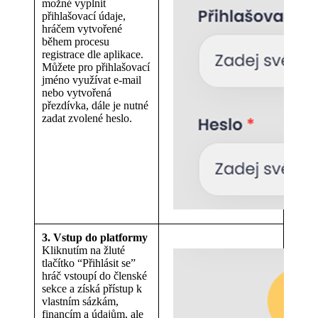
možné vyplnit
přihlašovací údaje,
hráčem vytvořené
během procesu
registrace dle aplikace.
Můžete pro přihlašovací
jméno využívat e-mail
nebo vytvořená
přezdívka, dále je nutné
zadat zvolené heslo.
3. Vstup do platformy
Kliknutím na žluté
tlačítko “Přihlásit se”
hráč vstoupí do členské
sekce a získá přístup k
vlastním sázkám,
financím a údajům, ale