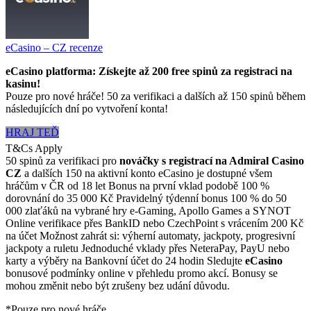
eCasino – CZ recenze
eCasino platforma: Získejte až 200 free spinů za registraci na
kasinu!
Pouze pro nové hráče! 50 za verifikaci a dalších až 150 spinů během
následujících dní po vytvoření konta!
HRAJ TEĎ
T&Cs Apply
50 spinů za verifikaci pro
nováčky s registrací na Admiral Casino
CZ
a dalších 150 na aktivní konto eCasino je dostupné všem
hráčům v ČR od 18 let Bonus na první vklad podobě 100 %
dorovnání do 35 000 Kč Pravidelný týdenní bonus 100 % do 50
000 zlaťáků na vybrané hry e-Gaming, Apollo Games a SYNOT
Online verifikace přes BankID nebo CzechPoint s vrácením 200 Kč
na účet Možnost zahrát si: výherní automaty, jackpoty, progresivní
jackpoty a ruletu Jednoduché vklady přes NeteraPay, PayU nebo
karty a výběry na Bankovní účet do 24 hodin Sledujte
eCasino
bonusové podmínky online v přehledu promo akcí. Bonusy se
mohou změnit nebo být zrušeny bez udání důvodu.
*Pouze pro nové hráče