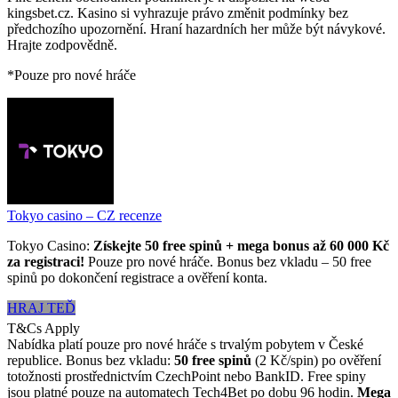
kingsbet.cz. Kasino si vyhrazuje právo změnit podmínky bez
předchozího upozornění. Hraní hazardních her může být návykové.
Hrajte zodpovědně.
*Pouze pro nové hráče
Tokyo casino – CZ recenze
Tokyo Casino:
Získejte 50 free spinů + mega bonus až 60 000 Kč
za registraci!
Pouze pro nové hráče. Bonus bez vkladu – 50 free
spinů po dokončení registrace a ověření konta.
HRAJ TEĎ
T&Cs Apply
Nabídka platí pouze pro nové hráče s trvalým pobytem v České
republice. Bonus bez vkladu:
50 free spinů
(2 Kč/spin) po ověření
totožnosti prostřednictvím CzechPoint nebo BankID. Free spiny
jsou platné pouze na automatech Tech4Bet po dobu 96 hodin.
Mega