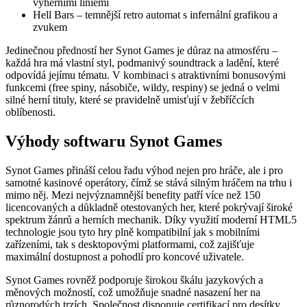
výherními liniemi
Hell Bars – temnější retro automat s infernální grafikou a
zvukem
Jedinečnou předností her Synot Games je důraz na atmosféru –
každá hra má vlastní styl, podmanivý soundtrack a ladění, které
odpovídá jejímu tématu. V kombinaci s atraktivními bonusovými
funkcemi (free spiny, násobiče, wildy, respiny) se jedná o velmi
silné herní tituly, které se pravidelně umisťují v žebříčcích
oblíbenosti.
Výhody softwaru Synot Games
Synot Games přináší celou řadu výhod nejen pro hráče, ale i pro
samotné kasinové operátory, čímž se stává silným hráčem na trhu i
mimo něj. Mezi nejvýznamnější benefity patří více než 150
licencovaných a důkladně otestovaných her, které pokrývají široké
spektrum žánrů a herních mechanik. Díky využití moderní HTML5
technologie jsou tyto hry plně kompatibilní jak s mobilními
zařízeními, tak s desktopovými platformami, což zajišťuje
maximální dostupnost a pohodlí pro koncové uživatele.
Synot Games rovněž podporuje širokou škálu jazykových a
měnových možností, což umožňuje snadné nasazení her na
různorodých trzích. Společnost disponuje certifikací pro desítky